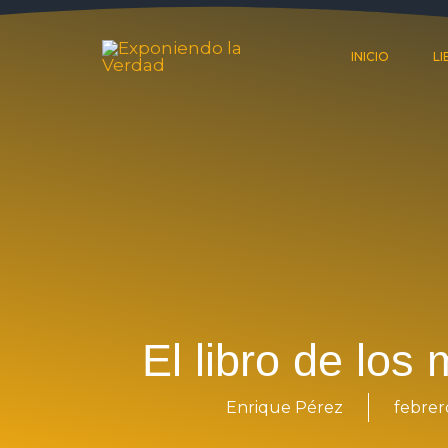
Ir
al
INICIO
L
contenido
El libro de los
Enrique Pérez
febrer