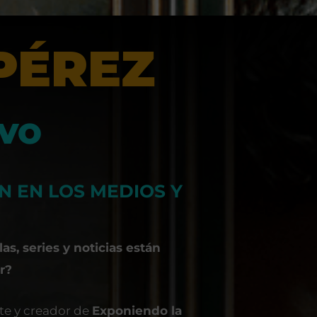
PÉREZ
IVO
N EN LOS MEDIOS Y
as, series y noticias están
r?
te y creador de
Exponiendo la