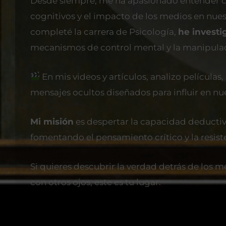
Desde siempre, me ha apasionado entender c
cognitivos y el impacto de los medios en nue
completé la carrera de Psicología,
he invest
mecanismos de control mental y la manipula
En mis videos y artículos, analizo películas,
mensajes ocultos diseñados para influir en nue
Mi misión
es despertar la capacidad deductiva
fomentando el pensamiento crítico y la resis
Si quieres descubrir la verdad detrás de los 
con otros ojos, este es tu lugar.