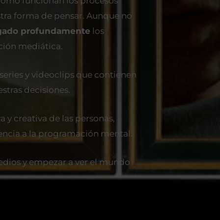
ómo funcionan los procesos
stra forma de pensar. Aunque no
igado profundamente
los
ción mediática.
 series y videoclips que contienen
stras decisiones.
 y creativa de las personas,
tencia a la programación mental.
medios y empezar a ver el mundo