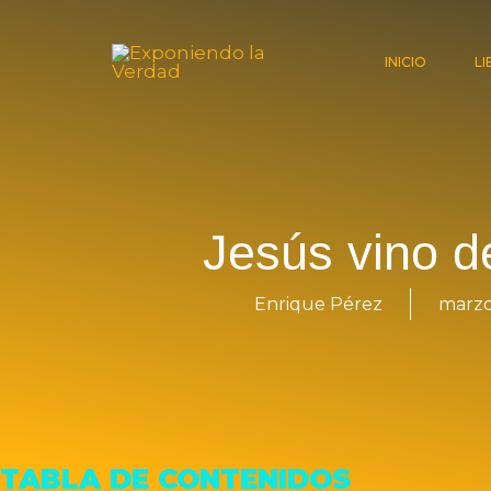
Ir
al
INICIO
L
contenido
Jesús vino de
Enrique Pérez
marzo
TABLA DE CONTENIDOS